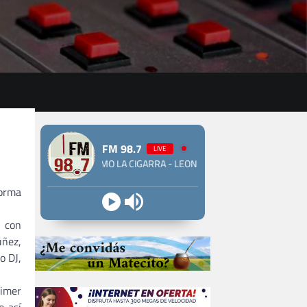
FM 98.7
LIVE
ROCK NACIONAL - COMO LA CIGARRA - LEON GIECO
forma
, con
úñez,
o DJ,
rimer