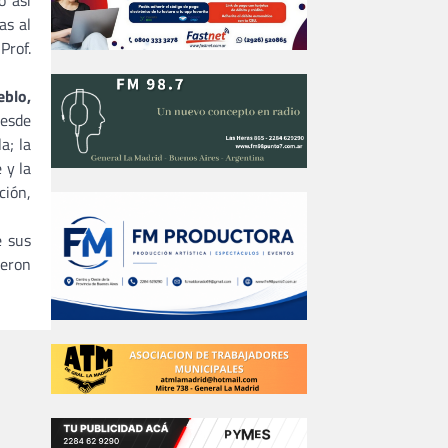
o así
as al
Prof.
eblo,
desde
a; la
 y la
ción,
e sus
ieron