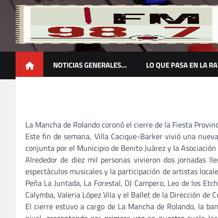
Skip
to
content
Un nuevo concepto en radio
NOTICIAS GENERALES…
LO QUE PASA EN LA R
La Mancha de Rolando coronó el cierre de la Fiesta Provinc
Este fin de semana, Villa Cacique-Barker vivió una nueva
conjunta por el Municipio de Benito Juárez y la Asociación 
Alrededor de diez mil personas vivieron dos jornadas llen
espectáculos musicales y la participación de artistas local
Peña La Juntada, La Forestal, DJ Campero, Leo de los Et
Calymba, Valeria López Vila y el Ballet de la Dirección de 
El cierre estuvo a cargo de La Mancha de Rolando, la ba