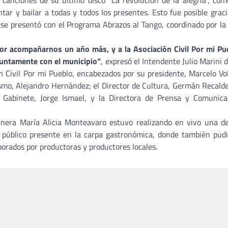
canciones de su último disco “La revolución de la alegría”, com
ar y bailar a todas y todos los presentes. Esto fue posible graci
, se presentó con el Programa Abrazos al Tango, coordinado por la 
r acompañarnos un año más, y a la Asociación Civil Por mi Pu
juntamente con el municipio”
, expresó el Intendente Julio Marini 
 Civil Por mi Pueblo, encabezados por su presidente, Marcelo Vol
smo, Alejandro Hernández; el Director de Cultura, Germán Recalde
e Gabinete, Jorge Ismael, y la Directora de Prensa y Comunica
cinera María Alicia Monteavaro estuvo realizando en vivo una d
 público presente en la carpa gastronómica, donde también pud
borados por productoras y productores locales.