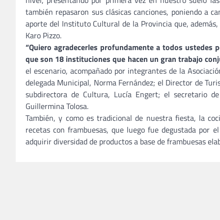
nivel, presentando por primera vez en nuestro suelo las 
también repasaron sus clásicas canciones, poniendo a cant
aporte del Instituto Cultural de la Provincia que, además
Karo Pizzo.
“Quiero agradecerles profundamente a todos ustedes po
que son 18 instituciones que hacen un gran trabajo con
el escenario, acompañado por integrantes de la Asociación
delegada Municipal, Norma Fernández; el Director de Turi
subdirectora de Cultura, Lucía Engert; el secretario d
Guillermina Tolosa.
También, y como es tradicional de nuestra fiesta, la co
recetas con frambuesas, que luego fue degustada por el
adquirir diversidad de productos a base de frambuesas ela
Navegación
de
entradas