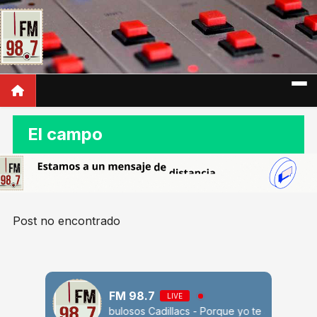
El campo
Post no encontrado
FM 98.7
LIVE
Varios - Los fabulosos Cadillacs - Porque yo te amo