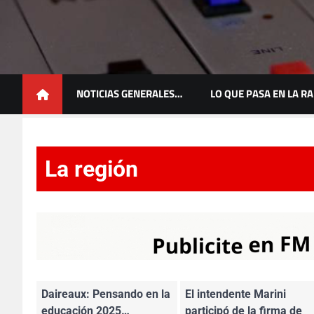
Skip
to
content
Un nuevo concepto en radio
NOTICIAS GENERALES…
LO QUE PASA EN LA R
La región
Daireaux: Pensando en la
El intendente Marini
educación 2025…
participó de la firma de